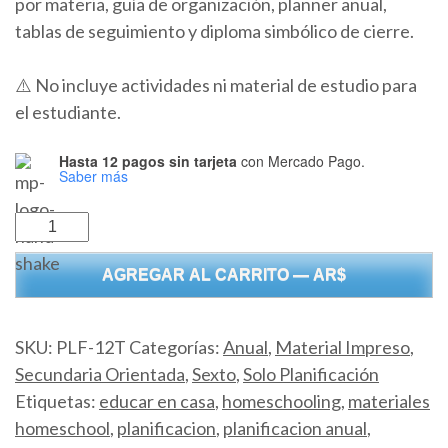
por materia, guía de organización, planner anual,
tablas de seguimiento y diploma simbólico de cierre.
⚠️ No incluye actividades ni material de estudio para
el estudiante.
Hasta 12 pagos sin tarjeta
con Mercado Pago.
Saber más
Planificación
Anual
AGREGAR AL CARRITO — AR$
12°
Grado
–
SKU:
PLF-12T
Categorías:
Anual
,
Material Impreso
,
Física
Secundaria Orientada
,
Sexto
,
Solo Planificación
cantidad
Etiquetas:
educar en casa
,
homeschooling
,
materiales
homeschool
,
planificacion
,
planificacion anual
,