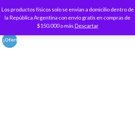
Saltar
Los productos físicos solo se envían a domicilio dentro de
al
Espacio Paideia
Aprendizaje a tu ritmo, creatividad sin límites
la República Argentina con envío gratis en compras de
contenido
$150.000 o más
Descartar
(presioná
Enter)
¡Oferta!