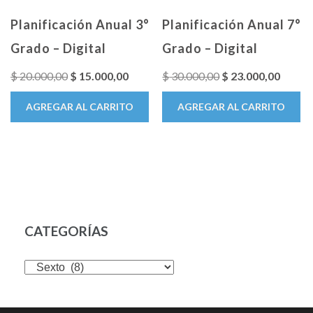
Planificación Anual 3°
Planificación Anual 7°
Grado – Digital
Grado – Digital
El
El
El
El
$
20.000,00
$
15.000,00
$
30.000,00
$
23.000,00
precio
precio
precio
precio
AGREGAR AL CARRITO
AGREGAR AL CARRITO
original
actual
original
actual
era:
es:
era:
es:
$ 20.000,00.
$ 15.000,00.
$ 30.000,00.
$ 23.0
CATEGORÍAS