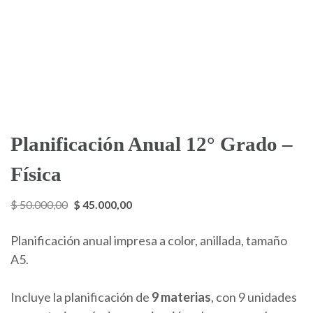
Planificación Anual 12° Grado –
Física
El
El
$
50.000,00
$
45.000,00
precio
precio
Planificación anual impresa a color, anillada, tamaño
original
actual
A5.
era:
es:
$ 50.000,00.
$ 45.000,00.
Incluye la planificación de
9 materias
, con 9 unidades