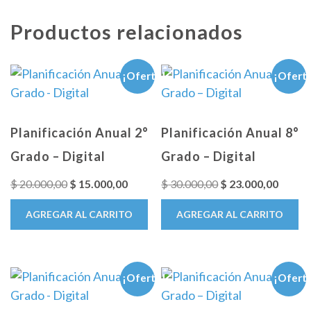
Productos relacionados
¡Oferta!
¡Ofert
Planificación Anual 2°
Planificación Anual 8°
Grado – Digital
Grado – Digital
El
El
El
El
$
20.000,00
$
15.000,00
$
30.000,00
$
23.000,00
precio
precio
precio
precio
AGREGAR AL CARRITO
AGREGAR AL CARRITO
original
actual
original
actual
era:
es:
era:
es:
$ 20.000,00.
$ 15.000,00.
$ 30.000,00.
$ 23.0
¡Oferta!
¡Ofert