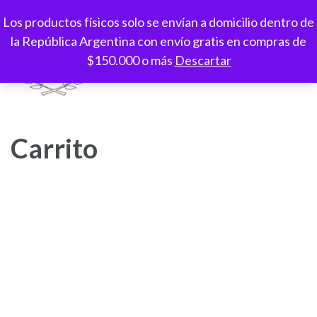
Saltar
Los productos físicos solo se envían a domicilio dentro de
al
la República Argentina con envío gratis en compras de
contenido
$150.000 o más
Descartar
(presioná
Enter)
Espacio Paideia
Aprendizaje a tu ritmo, creatividad sin límites
Carrito