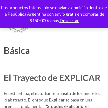
Saltar
Los productos físicos solo se envían a domicilio dentro de
al
la República Argentina con envío gratis en compras de
contenido
$150.000 o más
Descartar
(presioná
Enter)
Espacio Paideia
Aprendizaje a tu ritmo, creatividad sin límites
Básica
El Trayecto de EXPLICAR
En esta etapa, el estudiante transita de lo concreto a
lo abstracto. El enfoque
Explicar
se basa en una
premisa fundamental:
“Si podés explicarlo, el