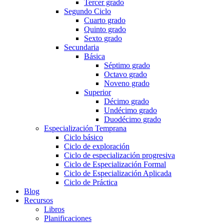
Tercer grado
Segundo Ciclo
Cuarto grado
Quinto grado
Sexto grado
Secundaria
Básica
Séptimo grado
Octavo grado
Noveno grado
Superior
Décimo grado
Undécimo grado
Duodécimo grado
Especialización Temprana
Ciclo básico
Ciclo de exploración
Ciclo de especialización progresiva
Ciclo de Especialización Formal
Ciclo de Especialización Aplicada
Ciclo de Práctica
Blog
Recursos
Libros
Planificaciones