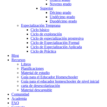
Noveno grado
Superior
Décimo grado
Undécimo grado
Duodécimo grado
Especialización Temprana
Ciclo básico
Ciclo de exploración
Ciclo de especialización progresiva
Ciclo de Especialización Formal
Ciclo de Especialización Aplicada
Ciclo de Práctica
Blog
Recursos
Libros
Planificaciones
Material de estudio
Guía para el Educador Homeschooler
Guía para el educador homeschooler de nivel inicial
carta de desescolarización
Material descargable
Comunidad
Academia
FAQ