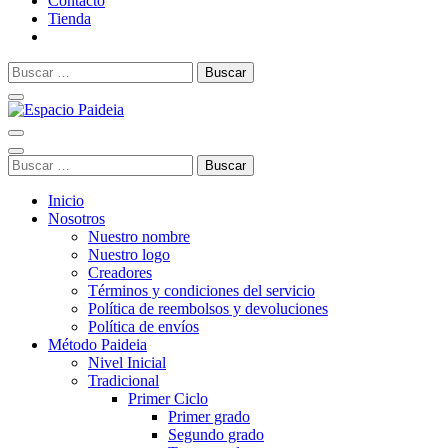
Contacto
Tienda
Buscar:
Espacio Paideia
Aprendizaje a tu ritmo, creatividad sin límites
Buscar:
Inicio
Nosotros
Nuestro nombre
Nuestro logo
Creadores
Términos y condiciones del servicio
Política de reembolsos y devoluciones
Política de envíos
Método Paideia
Nivel Inicial
Tradicional
Primer Ciclo
Primer grado
Segundo grado