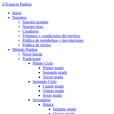
Saltar
al
Inicio
contenido
Nosotros
(presioná
Nuestro nombre
Enter)
Nuestro logo
Creadores
Términos y condiciones del servicio
Política de reembolsos y devoluciones
Política de envíos
Método Paideia
Nivel Inicial
Tradicional
Primer Ciclo
Primer grado
Segundo grado
Tercer grado
Segundo Ciclo
Cuarto grado
Quinto grado
Sexto grado
Secundaria
Básica
Séptimo grado
Octavo grado