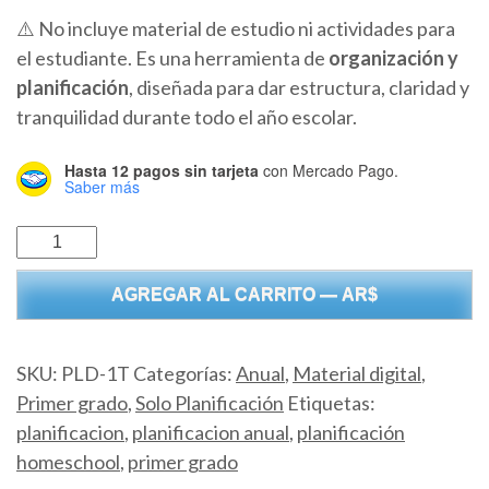
⚠️ No incluye material de estudio ni actividades para
el estudiante. Es una herramienta de
organización y
planificación
, diseñada para dar estructura, claridad y
tranquilidad durante todo el año escolar.
Hasta 12 pagos sin tarjeta
con Mercado Pago.
Saber más
Planificación
Anual
AGREGAR AL CARRITO — AR$
1°
Grado
-
SKU:
PLD-1T
Categorías:
Anual
,
Material digital
,
Digital
Primer grado
,
Solo Planificación
Etiquetas:
cantidad
planificacion
,
planificacion anual
,
planificación
homeschool
,
primer grado