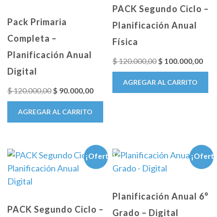
PACK Segundo Ciclo –
Pack Primaria
Planificación Anual
Completa –
Física
Planificación Anual
El
El
$
120.000,00
$
100.000,00
Digital
precio
prec
AGREGAR AL CARRITO
original
actu
El
El
$
120.000,00
$
90.000,00
era:
es:
precio
precio
AGREGAR AL CARRITO
$ 120.000,00.
$ 10
original
actual
era:
es:
$ 120.000,00.
$ 90.000,00.
¡Oferta!
¡Ofert
Planificación Anual 6°
PACK Segundo Ciclo –
Grado – Digital