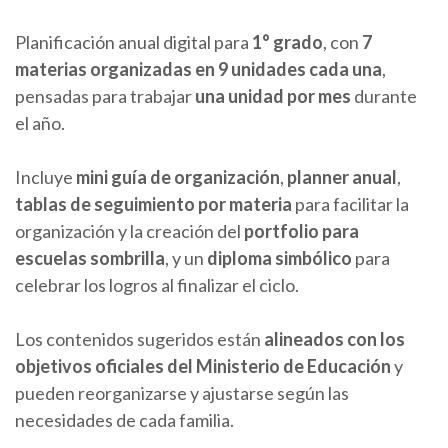
precio
precio
Planificación anual digital para
1° grado
, con
7
original
actual
materias organizadas en 9 unidades cada una
,
era:
es:
pensadas para trabajar
una unidad por mes
durante
$ 20.000,00.
$ 15.000,00.
el año.
Incluye
mini guía de organización
,
planner anual
,
tablas de seguimiento por materia
para facilitar la
organización y la creación del
portfolio para
escuelas sombrilla
, y un
diploma simbólico
para
celebrar los logros al finalizar el ciclo.
Los contenidos sugeridos están
alineados con los
objetivos oficiales del Ministerio de Educación
y
pueden reorganizarse y ajustarse según las
necesidades de cada familia.