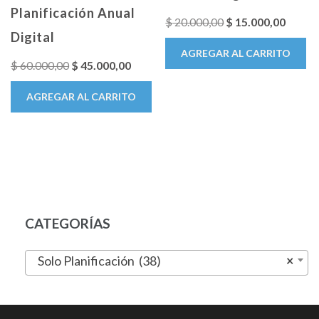
Planificación Anual
El
El
$
20.000,00
$
15.000,00
Digital
precio
precio
AGREGAR AL CARRITO
original
actual
El
El
$
60.000,00
$
45.000,00
era:
es:
precio
precio
AGREGAR AL CARRITO
$ 20.000,00.
$ 15.0
original
actual
era:
es:
$ 60.000,00.
$ 45.000,00.
CATEGORÍAS
Solo Planificación (38)
×