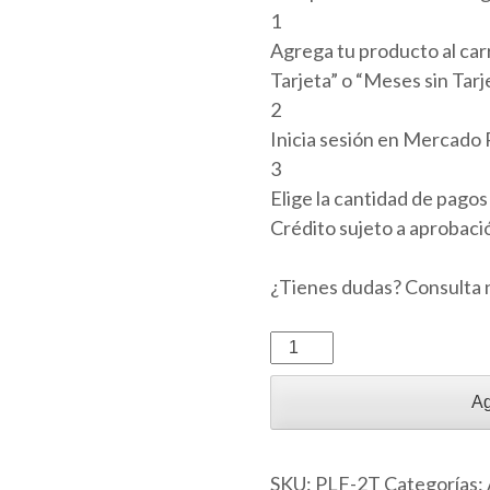
1
Agrega tu producto al carr
Tarjeta” o “Meses sin Tarje
2
Inicia sesión en Mercado 
3
Elige la cantidad de pagos 
Crédito sujeto a aprobaci
¿Tienes dudas? Consulta
Planificación
Anual
2°
Ag
Grado
–
SKU:
PLF-2T
Categorías: