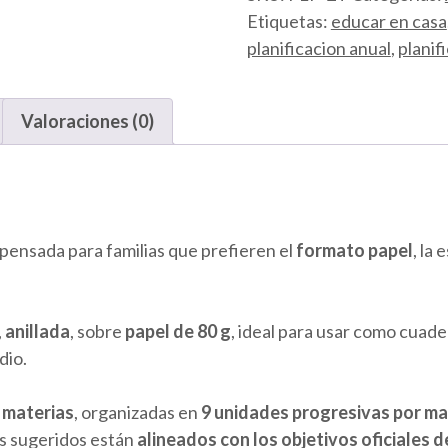
Física
Etiquetas:
educar en casa
cantidad
planificacion anual
,
planif
Valoraciones (0)
pensada para familias que prefieren el
formato papel
, la
,
anillada
, sobre
papel de 80 g
, ideal para usar como cuade
dio.
7 materias
, organizadas en
9 unidades progresivas por ma
dos sugeridos están
alineados con los objetivos oficiales 