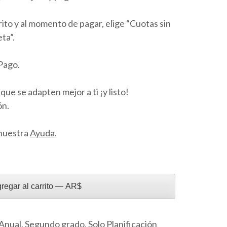
ito y al momento de pagar, elige “Cuotas sin
ta”.
Pago.
que se adapten mejor a ti ¡y listo!
ón.
 nuestra
Ayuda
.
regar al carrito — AR$
Anual
,
Segundo grado
,
Solo Planificación