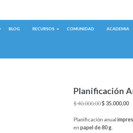
BLOG
RECURSOS
COMUNIDAD
ACADEMIA
Planificación A
El
El
$
40.000,00
$
35.000,00
precio
p
original
a
Planificación anual
impres
era:
e
en
papel de 80 g
.