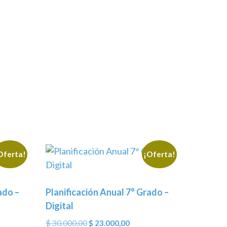
Oferta!
¡Oferta!
ado –
Planificación Anual 7° Grado –
Digital
El
El
$
30.000,00
$
23.000,00