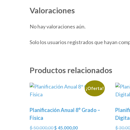
Valoraciones
No hay valoraciones aún.
Solo los usuarios registrados que hayan com
Productos relacionados
¡Oferta!
Planificación Anual 8° Grado –
Planif
Física
Digita
El
El
$
50.000,00
$
45.000,00
$
30.00