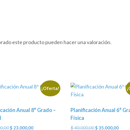
prado este producto pueden hacer una valoración.
¡Oferta!
¡
icación Anual 8° Grado –
Planificación Anual 6° Gr
l
Física
El
El
El
El
0,00
$
23.000,00
$
40.000,00
$
35.000,00