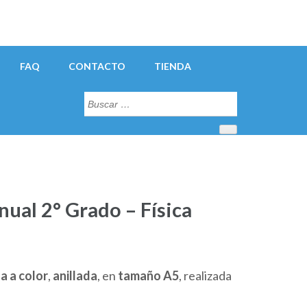
FAQ
CONTACTO
TIENDA
Buscar:
nual 2° Grado – Física
recio
ctual
a a color
,
anillada
, en
tamaño A5
, realizada
s: