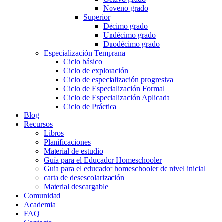
Noveno grado
Superior
Décimo grado
Undécimo grado
Duodécimo grado
Especialización Temprana
Ciclo básico
Ciclo de exploración
Ciclo de especialización progresiva
Ciclo de Especialización Formal
Ciclo de Especialización Aplicada
Ciclo de Práctica
Blog
Recursos
Libros
Planificaciones
Material de estudio
Guía para el Educador Homeschooler
Guía para el educador homeschooler de nivel inicial
carta de desescolarización
Material descargable
Comunidad
Academia
FAQ