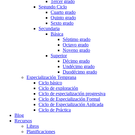
Tercer grado
Segundo Ciclo
Cuarto grado
Quinto grado
Sexto grado
Secundaria
Básica
Séptimo grado
Octavo grado
Noveno grado
Superior
Décimo grado
Undécimo grado
Duodécimo grado
Especialización Temprana
Ciclo básico
Ciclo de exploración
Ciclo de especialización progresiva
Ciclo de Especialización Formal
Ciclo de Especialización Aplicada
Ciclo de Práctica
Blog
Recursos
Libros
Planificaciones