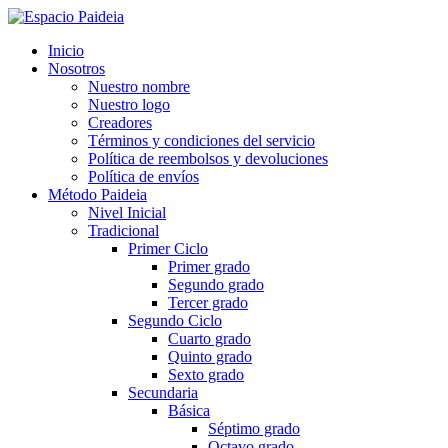
Saltar
al
Inicio
contenido
Nosotros
(presioná
Nuestro nombre
Enter)
Nuestro logo
Creadores
Términos y condiciones del servicio
Política de reembolsos y devoluciones
Política de envíos
Método Paideia
Nivel Inicial
Tradicional
Primer Ciclo
Primer grado
Segundo grado
Tercer grado
Segundo Ciclo
Cuarto grado
Quinto grado
Sexto grado
Secundaria
Básica
Séptimo grado
Octavo grado