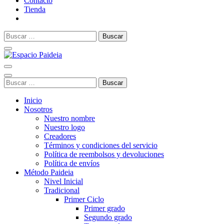
Contacto
Tienda
Buscar:
Espacio Paideia
Aprendizaje a tu ritmo, creatividad sin límites
Buscar:
Inicio
Nosotros
Nuestro nombre
Nuestro logo
Creadores
Términos y condiciones del servicio
Política de reembolsos y devoluciones
Política de envíos
Método Paideia
Nivel Inicial
Tradicional
Primer Ciclo
Primer grado
Segundo grado