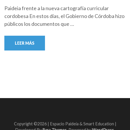
Paideia frente a la nueva cartografía curricular
cordobesa En estos días, el Gobierno de Córdoba hizo
públicos los documentos que …
LEER MÁS
Copyright ©2026 | Espacio Paideia &
Smart Education |
Developed By
Rara Themes
. Powered by
WordPress
.