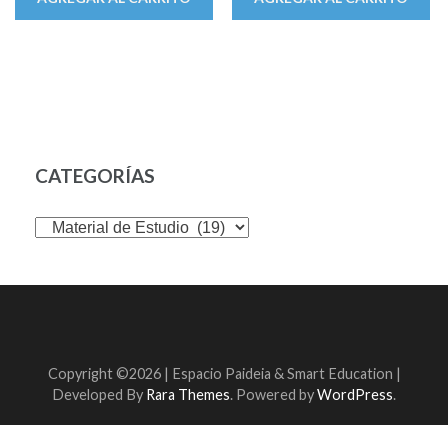
original
actual
original
actual
era:
es:
era:
es:
$ 40.000,00.
$ 35.000,00.
$ 20.000,00.
$ 15.0
CATEGORÍAS
Copyright ©2026 | Espacio Paideia &
Smart Education |
Developed By
Rara Themes
. Powered by
WordPress
.