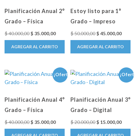
Planificación Anual 2°
Estoy listo para 1°
Grado – Física
Grado – Impreso
El
El
El
El
$
40.000,00
$
35.000,00
$
50.000,00
$
45.000,00
precio
precio
precio
precio
AGREGAR AL CARRITO
AGREGAR AL CARRITO
original
actual
original
actual
era:
es:
era:
es:
$ 40.000,00.
$ 35.000,00.
$ 50.000,00.
$ 45.0
¡Oferta!
¡Ofert
Planificación Anual 4°
Planificación Anual 3°
Grado – Física
Grado – Digital
El
El
El
El
$
40.000,00
$
35.000,00
$
20.000,00
$
15.000,00
precio
precio
precio
precio
AGREGAR AL CARRITO
AGREGAR AL CARRITO