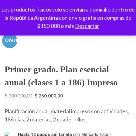
Saltar
Los productos físicos solo se envían a domicilio dentro de
al
Espacio Paideia
Aprendizaje a tu ritmo, creatividad sin límites
la República Argentina con envío gratis en compras de
contenido
$150.000 o más
Descartar
(presioná
Enter)
¡Oferta!
Primer grado. Plan esencial
anual (clases 1 a 186) Impreso
El
El
$
300.000,00
$
250.000,00
precio
precio
Planificación anual, material impreso con actividades,
original
actual
186 días, 2 materias, 2 cuadernillos.
era:
es:
$ 300.000,00.
$ 250.000,00.
Hasta 12 pagos sin tarjeta
con Mercado Pago.