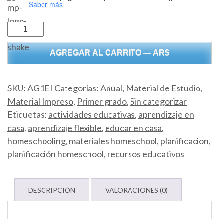
Saber más
Primer
grado.
AGREGAR AL CARRITO — AR$
Plan
esencial
anual
SKU:
AG1EI
Categorías:
Anual
,
Material de Estudio
,
(clases
Material Impreso
,
Primer grado
,
Sin categorizar
1
Etiquetas:
actividades educativas
,
aprendizaje en
a
casa
,
aprendizaje flexible
,
educar en casa
,
186)
homeschooling
,
materiales homeschool
,
planificacion
,
Impreso
planificación homeschool
,
recursos educativos
cantidad
DESCRIPCIÓN
VALORACIONES (0)