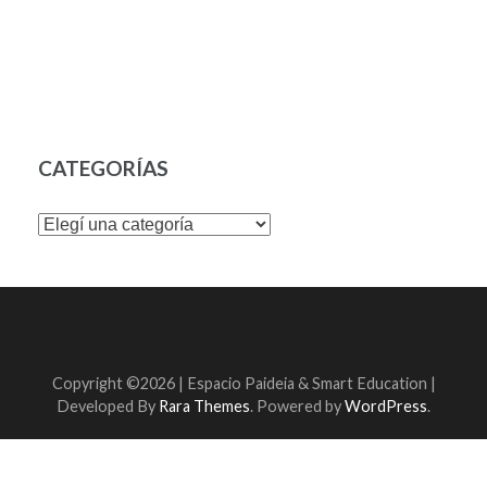
era:
es:
era:
es:
$ 50.000,00.
$ 45.000,00.
$ 120.000,00.
$ 10
CATEGORÍAS
Copyright ©2026 | Espacio Paideia &
Smart Education |
Developed By
Rara Themes
. Powered by
WordPress
.