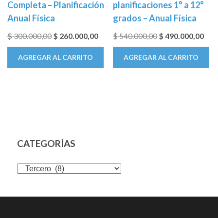
Completa – Planificación
planificaciones 1° a 12°
Anual Física
grados – Anual Física
El
El
El
El
$
300.000,00
$
260.000,00
$
540.000,00
$
490.000,00
precio
precio
precio
prec
AGREGAR AL CARRITO
AGREGAR AL CARRITO
original
actual
original
actu
era:
es:
era:
es:
$ 300.000,00.
$ 260.000,00.
$ 540.000,00.
$ 49
CATEGORÍAS