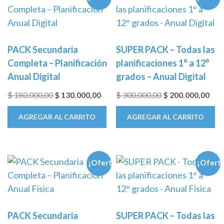
PACK Secundaria
SUPER PACK – Todas las
Completa – Planificación
planificaciones 1° a 12°
Anual Digital
grados – Anual Digital
El
El
El
El
$
180.000,00
$
130.000,00
$
300.000,00
$
200.000,00
precio
precio
precio
prec
AGREGAR AL CARRITO
AGREGAR AL CARRITO
original
actual
original
actu
era:
es:
era:
es:
$ 180.000,00.
$ 130.000,00.
$ 300.000,00.
$ 20
¡Oferta!
¡Ofert
PACK Secundaria
SUPER PACK – Todas las